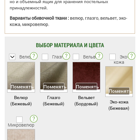
но и объемный ящик для хранения постельных
принадлежностей.
Варианты обивочной ткани :
велюр, глазго, вельвет, эко-
кожа, микровелюр.
ВЫБОР МАТЕРИАЛА И ЦВЕТА
Велюр
Глазго
Вельвет
Эко-
кожа
Поменять
Поменять
Поменять
Поменять
Велюр
Глазго
Вельвет
Эко-кожа
(Бежевый)
(Бежевый)
(Бордовый)
(Бежевая)
Микровелюр