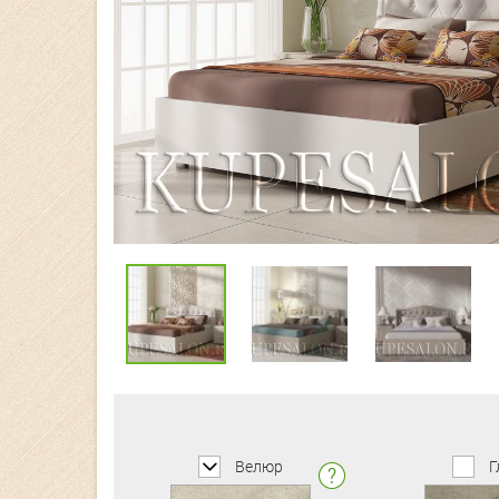
Велюр
Г