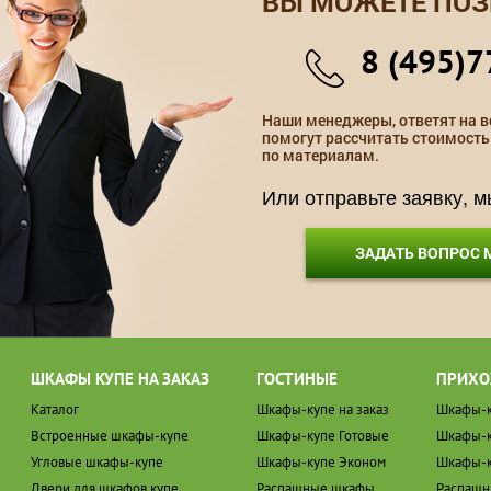
ВЫ МОЖЕТЕ ПОЗ
8 (495)7
Наши менеджеры, ответят на в
помогут рассчитать стоимость
по материалам.
Или отправьте заявку, 
ЗАДАТЬ ВОПРОС
ШКАФЫ КУПЕ НА ЗАКАЗ
ГОСТИНЫЕ
ПРИХО
Каталог
Шкафы-купе на заказ
Шкафы-к
Встроенные шкафы-купе
Шкафы-купе Готовые
Шкафы-к
Угловые шкафы-купе
Шкафы-купе Эконом
Шкафы-к
Двери для шкафов купе
Распашные шкафы
Распаш