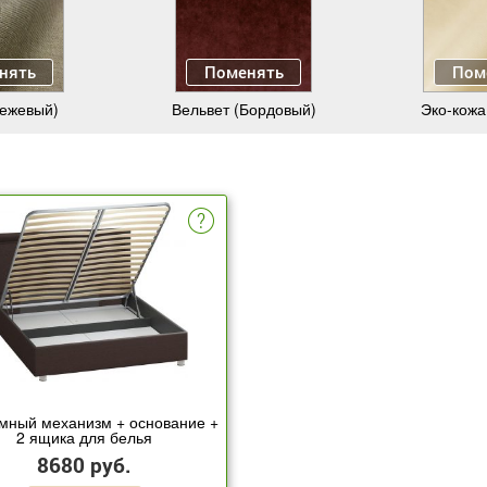
нять
Поменять
Пом
Бежевый)
Вельвет (Бордовый)
Эко-кожа
мный механизм + основание +
2 ящика для белья
8680 руб.