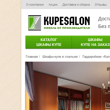
О компании
Акции
Доставка и сборка
Отзывы
Дост
Без 
КАТАЛОГ
ШКАФЫ
ШКАФЫ КУПЕ
КУПЕ НА ЗАКАЗ
Главная
Шкафы-купе в спальню
Гардеробная «Кали