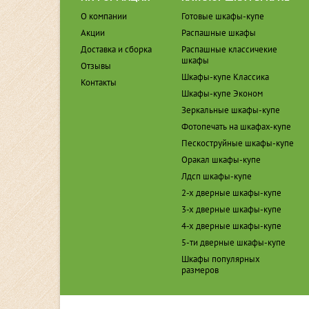
О компании
Готовые шкафы-купе
Акции
Распашные шкафы
Доставка и сборка
Распашные классичекие
шкафы
Отзывы
Шкафы-купе Классика
Контакты
Шкафы-купе Эконом
Зеркальные шкафы-купе
Фотопечать на шкафах-купе
Пескоструйные шкафы-купе
Оракал шкафы-купе
Лдсп шкафы-купе
2-х дверные шкафы-купе
3-х дверные шкафы-купе
4-х дверные шкафы-купе
5-ти дверные шкафы-купе
Шкафы популярных
размеров