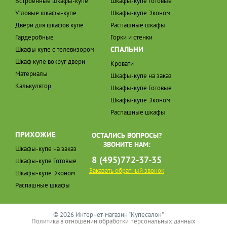
Встроенные шкафы-купе
Шкафы-купе Готовые
Угловые шкафы-купе
Шкафы-купе Эконом
Двери для шкафов купе
Распашные шкафы
Гардеробные
Горки и стенки
СПАЛЬНИ
Шкафы купе с телевизором
Шкаф купе вокруг двери
Кровати
Материалы
Шкафы-купе на заказ
Калькулятор
Шкафы-купе Готовые
Шкафы-купе Эконом
Распашные шкафы
ПРИХОЖИЕ
ОСТАЛИСЬ ВОПРОСЫ?
ЗВОНИТЕ НАМ:
Шкафы-купе на заказ
8 (495)772-37-35
Шкафы-купе Готовые
Заказать обратный звонок
Шкафы-купе Эконом
Распашные шкафы
© 2026 Интернет-магазин “Купесалон”
Политика в отношении обработки персональных данных