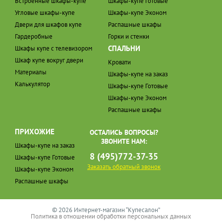
Встроенные шкафы-купе
Шкафы-купе Готовые
Угловые шкафы-купе
Шкафы-купе Эконом
Двери для шкафов купе
Распашные шкафы
Гардеробные
Горки и стенки
СПАЛЬНИ
Шкафы купе с телевизором
Шкаф купе вокруг двери
Кровати
Материалы
Шкафы-купе на заказ
Калькулятор
Шкафы-купе Готовые
Шкафы-купе Эконом
Распашные шкафы
ПРИХОЖИЕ
ОСТАЛИСЬ ВОПРОСЫ?
ЗВОНИТЕ НАМ:
Шкафы-купе на заказ
8 (495)772-37-35
Шкафы-купе Готовые
Заказать обратный звонок
Шкафы-купе Эконом
Распашные шкафы
© 2026 Интернет-магазин “Купесалон”
Политика в отношении обработки персональных данных