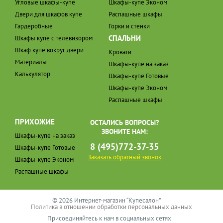
Угловые шкафы-купе
Шкафы-купе Эконом
Двери для шкафов купе
Распашные шкафы
Гардеробные
Горки и стенки
СПАЛЬНИ
Шкафы купе с телевизором
Шкаф купе вокруг двери
Кровати
Материалы
Шкафы-купе на заказ
Калькулятор
Шкафы-купе Готовые
Шкафы-купе Эконом
Распашные шкафы
ПРИХОЖИЕ
ОСТАЛИСЬ ВОПРОСЫ?
ЗВОНИТЕ НАМ:
Шкафы-купе на заказ
8 (495)772-37-35
Шкафы-купе Готовые
Заказать обратный звонок
Шкафы-купе Эконом
Распашные шкафы
© 2026 Интернет-магазин “Купесалон”
Политика в отношении обработки персональных данных
Присоединяйтесь к нам в социальных сетях