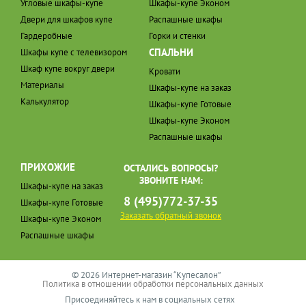
Угловые шкафы-купе
Шкафы-купе Эконом
Двери для шкафов купе
Распашные шкафы
Гардеробные
Горки и стенки
СПАЛЬНИ
Шкафы купе с телевизором
Шкаф купе вокруг двери
Кровати
Материалы
Шкафы-купе на заказ
Калькулятор
Шкафы-купе Готовые
Шкафы-купе Эконом
Распашные шкафы
ПРИХОЖИЕ
ОСТАЛИСЬ ВОПРОСЫ?
ЗВОНИТЕ НАМ:
Шкафы-купе на заказ
8 (495)772-37-35
Шкафы-купе Готовые
Заказать обратный звонок
Шкафы-купе Эконом
Распашные шкафы
© 2026 Интернет-магазин “Купесалон”
Политика в отношении обработки персональных данных
Присоединяйтесь к нам в социальных сетях