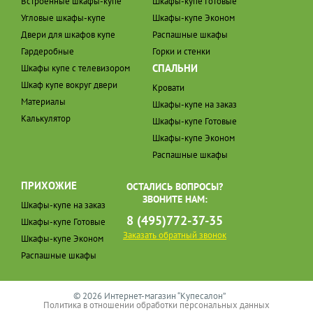
Встроенные шкафы-купе
Шкафы-купе Готовые
Угловые шкафы-купе
Шкафы-купе Эконом
Двери для шкафов купе
Распашные шкафы
Гардеробные
Горки и стенки
СПАЛЬНИ
Шкафы купе с телевизором
Шкаф купе вокруг двери
Кровати
Материалы
Шкафы-купе на заказ
Калькулятор
Шкафы-купе Готовые
Шкафы-купе Эконом
Распашные шкафы
ПРИХОЖИЕ
ОСТАЛИСЬ ВОПРОСЫ?
ЗВОНИТЕ НАМ:
Шкафы-купе на заказ
8 (495)772-37-35
Шкафы-купе Готовые
Заказать обратный звонок
Шкафы-купе Эконом
Распашные шкафы
© 2026 Интернет-магазин “Купесалон”
Политика в отношении обработки персональных данных