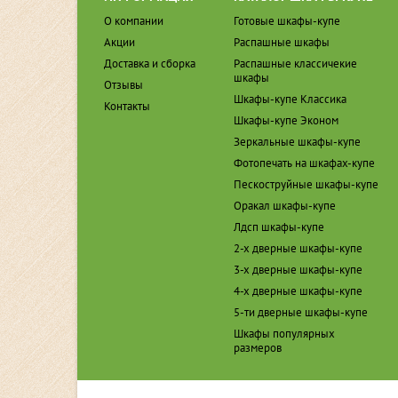
О компании
Готовые шкафы-купе
Акции
Распашные шкафы
Доставка и сборка
Распашные классичекие
шкафы
Отзывы
Шкафы-купе Классика
Контакты
Шкафы-купе Эконом
Зеркальные шкафы-купе
Фотопечать на шкафах-купе
Пескоструйные шкафы-купе
Оракал шкафы-купе
Лдсп шкафы-купе
2-х дверные шкафы-купе
3-х дверные шкафы-купе
4-х дверные шкафы-купе
5-ти дверные шкафы-купе
Шкафы популярных
размеров