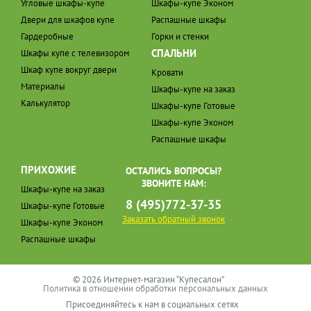
Угловые шкафы-купе
Шкафы-купе Эконом
Двери для шкафов купе
Распашные шкафы
Гардеробные
Горки и стенки
СПАЛЬНИ
Шкафы купе с телевизором
Шкаф купе вокруг двери
Кровати
Материалы
Шкафы-купе на заказ
Калькулятор
Шкафы-купе Готовые
Шкафы-купе Эконом
Распашные шкафы
ПРИХОЖИЕ
ОСТАЛИСЬ ВОПРОСЫ?
ЗВОНИТЕ НАМ:
Шкафы-купе на заказ
8 (495)772-37-35
Шкафы-купе Готовые
Заказать обратный звонок
Шкафы-купе Эконом
Распашные шкафы
© 2026 Интернет-магазин “Купесалон”
Политика в отношении обработки персональных данных
Присоединяйтесь к нам в социальных сетях