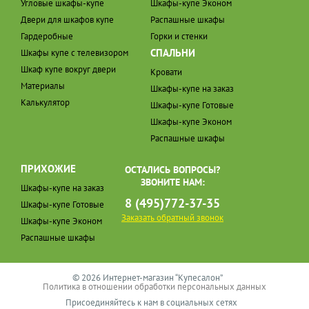
Угловые шкафы-купе
Шкафы-купе Эконом
Двери для шкафов купе
Распашные шкафы
Гардеробные
Горки и стенки
СПАЛЬНИ
Шкафы купе с телевизором
Шкаф купе вокруг двери
Кровати
Материалы
Шкафы-купе на заказ
Калькулятор
Шкафы-купе Готовые
Шкафы-купе Эконом
Распашные шкафы
ПРИХОЖИЕ
ОСТАЛИСЬ ВОПРОСЫ?
ЗВОНИТЕ НАМ:
Шкафы-купе на заказ
8 (495)772-37-35
Шкафы-купе Готовые
Заказать обратный звонок
Шкафы-купе Эконом
Распашные шкафы
© 2026 Интернет-магазин “Купесалон”
Политика в отношении обработки персональных данных
Присоединяйтесь к нам в социальных сетях