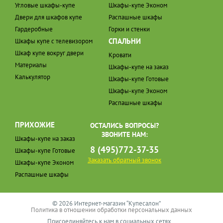
Угловые шкафы-купе
Шкафы-купе Эконом
Двери для шкафов купе
Распашные шкафы
Гардеробные
Горки и стенки
СПАЛЬНИ
Шкафы купе с телевизором
Шкаф купе вокруг двери
Кровати
Материалы
Шкафы-купе на заказ
Калькулятор
Шкафы-купе Готовые
Шкафы-купе Эконом
Распашные шкафы
ПРИХОЖИЕ
ОСТАЛИСЬ ВОПРОСЫ?
ЗВОНИТЕ НАМ:
Шкафы-купе на заказ
8 (495)772-37-35
Шкафы-купе Готовые
Заказать обратный звонок
Шкафы-купе Эконом
Распашные шкафы
© 2026 Интернет-магазин “Купесалон”
Политика в отношении обработки персональных данных
Присоединяйтесь к нам в социальных сетях