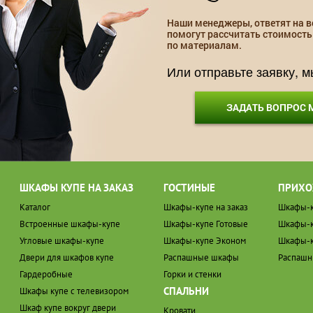
Наши менеджеры, ответят на в
помогут рассчитать стоимость
по материалам.
Или отправьте заявку, 
ЗАДАТЬ ВОПРОС
ШКАФЫ КУПЕ НА ЗАКАЗ
ГОСТИНЫЕ
ПРИХО
Каталог
Шкафы-купе на заказ
Шкафы-к
Встроенные шкафы-купе
Шкафы-купе Готовые
Шкафы-к
Угловые шкафы-купе
Шкафы-купе Эконом
Шкафы-к
Двери для шкафов купе
Распашные шкафы
Распаш
Гардеробные
Горки и стенки
СПАЛЬНИ
Шкафы купе с телевизором
Шкаф купе вокруг двери
Кровати