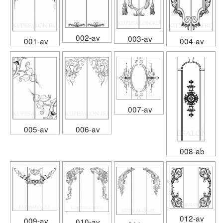
002-av
003-av
001-av
004-av
007-av
005-av
006-av
008-ab
012-av
009-av
010-av