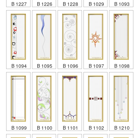
B 1227
B 1226
B 1228
B 1029
B 1093
B 1094
B 1095
B 1096
B 1097
B 1098
B 1099
B 1100
B 1101
B 1102
B 1210