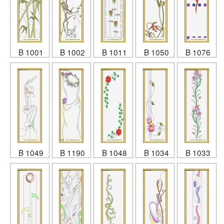
B 1001
B 1002
B 1011
B 1050
B 1076
B 1049
B 1190
B 1048
B 1034
B 1033