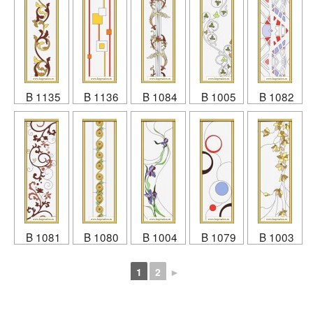
B 1135
B 1136
B 1084
B 1005
B 1082
B 1081
B 1080
B 1004
B 1079
B 1003
1
2
►