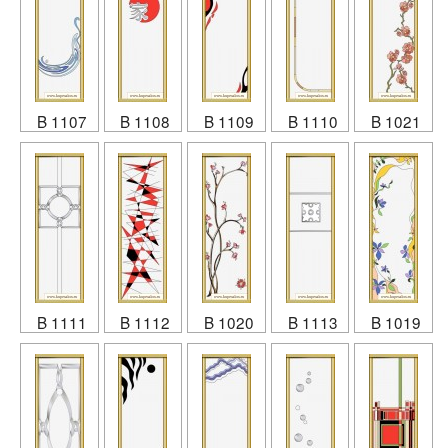
B 1107
B 1108
B 1109
B 1110
B 1021
B 1111
B 1112
B 1020
B 1113
B 1019