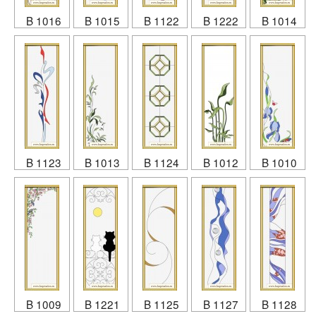
B 1016
B 1015
B 1122
B 1222
B 1014
B 1123
B 1013
B 1124
B 1012
B 1010
B 1009
B 1221
B 1125
B 1127
B 1128