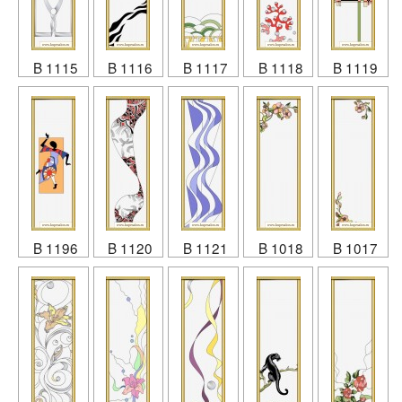
B 1115
B 1116
B 1117
B 1118
B 1119
B 1196
B 1120
B 1121
B 1018
B 1017