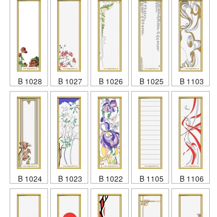
B 1028
B 1027
B 1026
B 1025
B 1103
B 1024
B 1023
B 1022
B 1105
B 1106