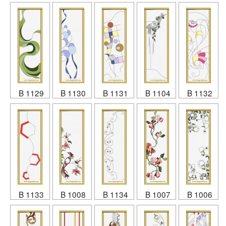
B 1129
B 1130
B 1131
B 1104
B 1132
B 1133
B 1008
B 1134
B 1007
B 1006