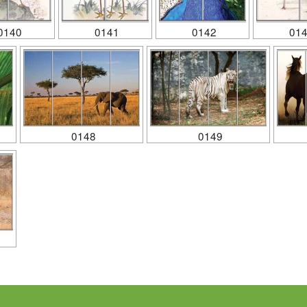
0140
0141
0142
01
0148
0149