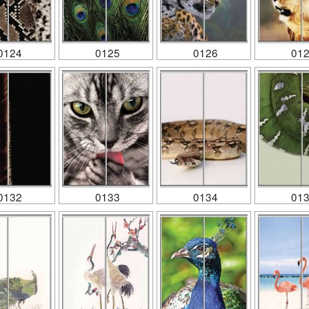
0124
0125
0126
01
0132
0133
0134
01