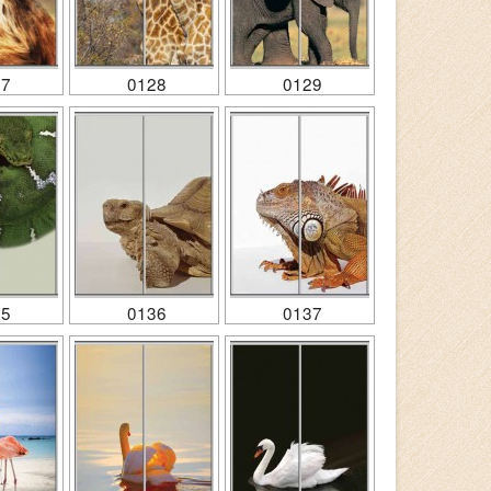
27
0128
0129
35
0136
0137