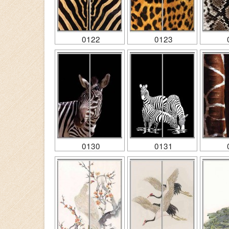
0122
0123
0130
0131