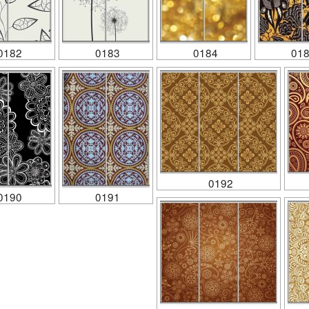
0182
0183
0184
01
0192
0190
0191