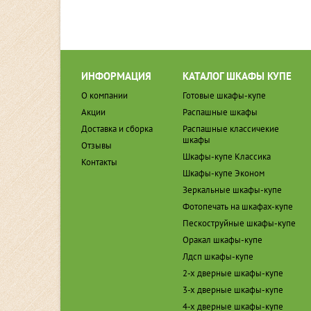
ИНФОРМАЦИЯ
КАТАЛОГ ШКАФЫ КУПЕ
О компании
Готовые шкафы-купе
Акции
Распашные шкафы
Доставка и сборка
Распашные классичекие
шкафы
Отзывы
Шкафы-купе Классика
Контакты
Шкафы-купе Эконом
Зеркальные шкафы-купе
Фотопечать на шкафах-купе
Пескоструйные шкафы-купе
Оракал шкафы-купе
Лдсп шкафы-купе
2-х дверные шкафы-купе
3-х дверные шкафы-купе
4-х дверные шкафы-купе