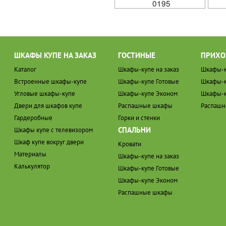
0195
ШКАФЫ КУПЕ НА ЗАКАЗ
ГОСТИНЫЕ
ПРИХО
Каталог
Шкафы-купе на заказ
Шкафы-к
Встроенные шкафы-купе
Шкафы-купе Готовые
Шкафы-к
Угловые шкафы-купе
Шкафы-купе Эконом
Шкафы-к
Двери для шкафов купе
Распашные шкафы
Распаш
Гардеробные
Горки и стенки
СПАЛЬНИ
Шкафы купе с телевизором
Шкаф купе вокруг двери
Кровати
Материалы
Шкафы-купе на заказ
Калькулятор
Шкафы-купе Готовые
Шкафы-купе Эконом
Распашные шкафы