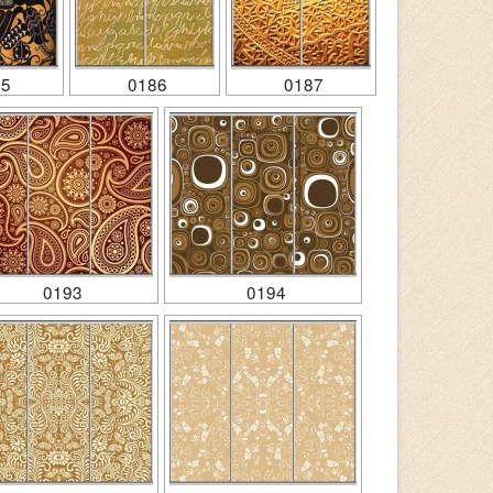
85
0186
0187
0193
0194