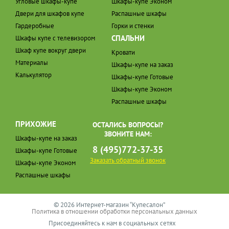
Угловые шкафы-купе
Шкафы-купе Эконом
Двери для шкафов купе
Распашные шкафы
Гардеробные
Горки и стенки
СПАЛЬНИ
Шкафы купе с телевизором
Шкаф купе вокруг двери
Кровати
Материалы
Шкафы-купе на заказ
Калькулятор
Шкафы-купе Готовые
Шкафы-купе Эконом
Распашные шкафы
ПРИХОЖИЕ
ОСТАЛИСЬ ВОПРОСЫ?
ЗВОНИТЕ НАМ:
Шкафы-купе на заказ
8 (495)772-37-35
Шкафы-купе Готовые
Заказать обратный звонок
Шкафы-купе Эконом
Распашные шкафы
© 2026 Интернет-магазин “Купесалон”
Политика в отношении обработки персональных данных
Присоединяйтесь к нам в социальных сетях