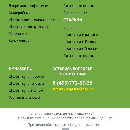
Двери для шкафов купе
Распашные шкафы
Гардеробные
Горки и стенки
СПАЛЬНИ
Шкафы купе с телевизором
Шкаф купе вокруг двери
Кровати
Материалы
Шкафы-купе на заказ
Калькулятор
Шкафы-купе Готовые
Шкафы-купе Эконом
Распашные шкафы
ПРИХОЖИЕ
ОСТАЛИСЬ ВОПРОСЫ?
ЗВОНИТЕ НАМ:
Шкафы-купе на заказ
8 (495)772-37-35
Шкафы-купе Готовые
Заказать обратный звонок
Шкафы-купе Эконом
Распашные шкафы
© 2026 Интернет-магазин “Купесалон”
Политика в отношении обработки персональных данных
Присоединяйтесь к нам в социальных сетях