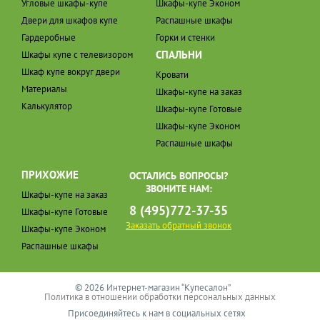
Угловые шкафы-купе
Шкафы-купе Эконом
Двери для шкафов купе
Распашные шкафы
Гардеробные
Горки и стенки
СПАЛЬНИ
Шкафы купе с телевизором
Шкаф купе вокруг двери
Кровати
Материалы
Шкафы-купе на заказ
Калькулятор
Шкафы-купе Готовые
Шкафы-купе Эконом
Распашные шкафы
ПРИХОЖИЕ
ОСТАЛИСЬ ВОПРОСЫ?
ЗВОНИТЕ НАМ:
Шкафы-купе на заказ
8 (495)772-37-35
Шкафы-купе Готовые
Заказать обратный звонок
Шкафы-купе Эконом
Распашные шкафы
© 2026 Интернет-магазин “Купесалон”
Политика в отношении обработки персональных данных
Присоединяйтесь к нам в социальных сетях