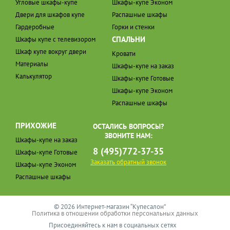
Угловые шкафы-купе
Шкафы-купе Эконом
Двери для шкафов купе
Распашные шкафы
Гардеробные
Горки и стенки
СПАЛЬНИ
Шкафы купе с телевизором
Шкаф купе вокруг двери
Кровати
Материалы
Шкафы-купе на заказ
Калькулятор
Шкафы-купе Готовые
Шкафы-купе Эконом
Распашные шкафы
ПРИХОЖИЕ
ОСТАЛИСЬ ВОПРОСЫ?
ЗВОНИТЕ НАМ:
Шкафы-купе на заказ
8 (495)772-37-35
Шкафы-купе Готовые
Заказать обратный звонок
Шкафы-купе Эконом
Распашные шкафы
© 2026 Интернет-магазин “Купесалон”
Политика в отношении обработки персональных данных
Присоединяйтесь к нам в социальных сетях