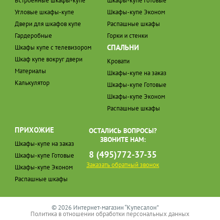
Встроенные шкафы-купе
Шкафы-купе Готовые
Угловые шкафы-купе
Шкафы-купе Эконом
Двери для шкафов купе
Распашные шкафы
Гардеробные
Горки и стенки
СПАЛЬНИ
Шкафы купе с телевизором
Шкаф купе вокруг двери
Кровати
Материалы
Шкафы-купе на заказ
Калькулятор
Шкафы-купе Готовые
Шкафы-купе Эконом
Распашные шкафы
ПРИХОЖИЕ
ОСТАЛИСЬ ВОПРОСЫ?
ЗВОНИТЕ НАМ:
Шкафы-купе на заказ
8 (495)772-37-35
Шкафы-купе Готовые
Заказать обратный звонок
Шкафы-купе Эконом
Распашные шкафы
© 2026 Интернет-магазин “Купесалон”
Политика в отношении обработки персональных данных