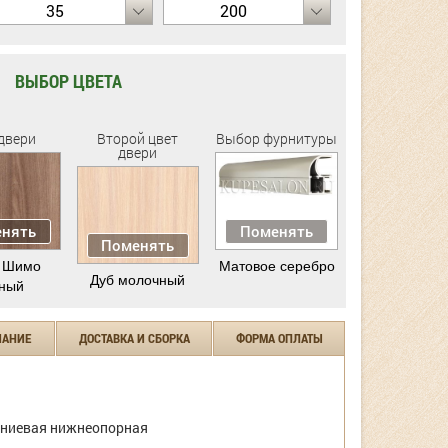
35
200
ВЫБОР ЦВЕТА
двери
Второй цвет
Выбор фурнитуры
двери
нять
Поменять
Поменять
 Шимо
Матовое серебро
Дуб молочный
ный
ЧАНИЕ
ДОСТАВКА И СБОРКА
ФОРМА ОПЛАТЫ
ниевая нижнеопорная