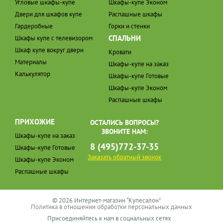
Угловые шкафы-купе
Шкафы-купе Эконом
Двери для шкафов купе
Распашные шкафы
Гардеробные
Горки и стенки
СПАЛЬНИ
Шкафы купе с телевизором
Шкаф купе вокруг двери
Кровати
Материалы
Шкафы-купе на заказ
Калькулятор
Шкафы-купе Готовые
Шкафы-купе Эконом
Распашные шкафы
ПРИХОЖИЕ
ОСТАЛИСЬ ВОПРОСЫ?
ЗВОНИТЕ НАМ:
Шкафы-купе на заказ
8 (495)772-37-35
Шкафы-купе Готовые
Заказать обратный звонок
Шкафы-купе Эконом
Распашные шкафы
© 2026 Интернет-магазин “Купесалон”
Политика в отношении обработки персональных данных
Присоединяйтесь к нам в социальных сетях