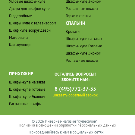
Угловые шкафы-купе
Шкафы-купе Эконом
Двери для шкафов купе
Распашные шкафы
Гардеробные
Горки и стенки
СПАЛЬНИ
Шкафы купе с телевизором
Шкаф купе вокруг двери
Кровати
Материалы
Шкафы-купе на заказ
Калькулятор
Шкафы-купе Готовые
Шкафы-купе Эконом
Распашные шкафы
ПРИХОЖИЕ
ОСТАЛИСЬ ВОПРОСЫ?
ЗВОНИТЕ НАМ:
Шкафы-купе на заказ
8 (495)772-37-35
Шкафы-купе Готовые
Заказать обратный звонок
Шкафы-купе Эконом
Распашные шкафы
© 2026 Интернет-магазин “Купесалон”
Политика в отношении обработки персональных данных
Присоединяйтесь к нам в социальных сетях