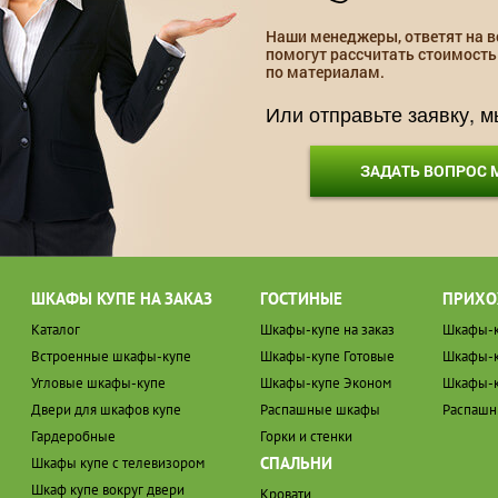
Наши менеджеры, ответят на в
помогут рассчитать стоимость
по материалам.
Или отправьте заявку, 
ЗАДАТЬ ВОПРОС
ШКАФЫ КУПЕ НА ЗАКАЗ
ГОСТИНЫЕ
ПРИХО
Каталог
Шкафы-купе на заказ
Шкафы-к
Встроенные шкафы-купе
Шкафы-купе Готовые
Шкафы-к
Угловые шкафы-купе
Шкафы-купе Эконом
Шкафы-к
Двери для шкафов купе
Распашные шкафы
Распаш
Гардеробные
Горки и стенки
СПАЛЬНИ
Шкафы купе с телевизором
Шкаф купе вокруг двери
Кровати