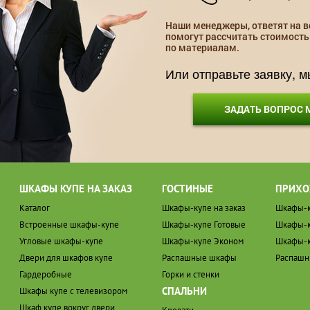
Наши менеджеры, ответят на в
помогут рассчитать стоимость
по материалам.
Или отправьте заявку, 
ЗАДАТЬ ВОПРОС
ШКАФЫ КУПЕ НА ЗАКАЗ
ГОСТИНЫЕ
ПРИХО
Каталог
Шкафы-купе на заказ
Шкафы-к
Встроенные шкафы-купе
Шкафы-купе Готовые
Шкафы-к
Угловые шкафы-купе
Шкафы-купе Эконом
Шкафы-к
Двери для шкафов купе
Распашные шкафы
Распаш
Гардеробные
Горки и стенки
СПАЛЬНИ
Шкафы купе с телевизором
Шкаф купе вокруг двери