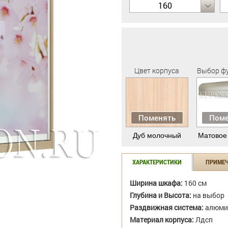
160
Цвет корпуса
Выбор ф
Поменять
Поме
Дуб молочный
Матовое
ХАРАКТЕРИСТИКИ
ПРИМЕ
Ширина шкафа:
160 см
Глубина и Высота:
на выбор
Раздвижная система:
алюми
Материал корпуса:
Лдсп