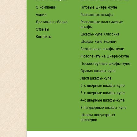
О компании
Готовые шкафы-купе
Акции
Распашные шкафы
Доставка и сборка
Распашные классичекие
шкафы
Отзывы
Шкафы-купе Классика
Контакты
Шкафы-купе Эконом
Зеркальные шкафы-купе
Фотопечать на шкафах-купе
Пескоструйные шкафы-купе
Оракал шкафы-купе
Лдсп шкафы-купе
2-х дверные шкафы-купе
3-х дверные шкафы-купе
4-х дверные шкафы-купе
5-ти дверные шкафы-купе
Шкафы популярных
размеров