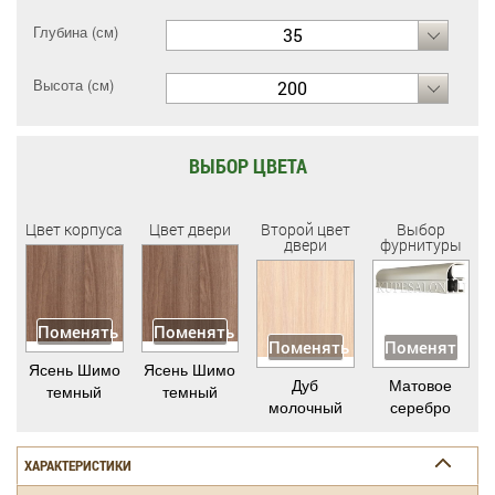
Глубина (см)
35
Высота (см)
200
ВЫБОР ЦВЕТА
Цвет корпуса
Цвет двери
Второй цвет
Выбор
двери
фурнитуры
Поменять
Поменять
Поменять
Поменять
Ясень Шимо
Ясень Шимо
Дуб
Матовое
темный
темный
молочный
серебро
ХАРАКТЕРИСТИКИ