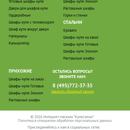
Угловые шкафы-купе
Шкафы-купе Эконом
Двери для шкафов купе
Распашные шкафы
Гардеробные
Горки и стенки
СПАЛЬНИ
Шкафы купе с телевизором
Шкаф купе вокруг двери
Кровати
Материалы
Шкафы-купе на заказ
Калькулятор
Шкафы-купе Готовые
Шкафы-купе Эконом
Распашные шкафы
ПРИХОЖИЕ
ОСТАЛИСЬ ВОПРОСЫ?
ЗВОНИТЕ НАМ:
Шкафы-купе на заказ
8 (495)772-37-35
Шкафы-купе Готовые
Заказать обратный звонок
Шкафы-купе Эконом
Распашные шкафы
© 2026 Интернет-магазин “Купесалон”
Политика в отношении обработки персональных данных
Присоединяйтесь к нам в социальных сетях