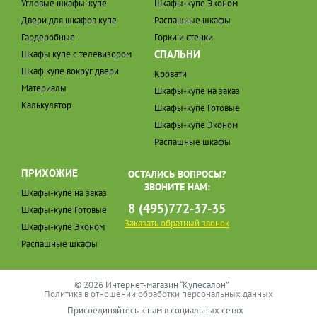
Угловые шкафы-купе
Шкафы-купе Эконом
Двери для шкафов купе
Распашные шкафы
Гардеробные
Горки и стенки
СПАЛЬНИ
Шкафы купе с телевизором
Шкаф купе вокруг двери
Кровати
Материалы
Шкафы-купе на заказ
Калькулятор
Шкафы-купе Готовые
Шкафы-купе Эконом
Распашные шкафы
ПРИХОЖИЕ
ОСТАЛИСЬ ВОПРОСЫ?
ЗВОНИТЕ НАМ:
Шкафы-купе на заказ
8 (495)772-37-35
Шкафы-купе Готовые
Заказать обратный звонок
Шкафы-купе Эконом
Распашные шкафы
© 2026 Интернет-магазин “Купесалон”
Политика в отношении обработки персональных данных
Присоединяйтесь к нам в социальных сетях