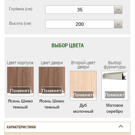
Глубина (см)
35
Высота (см)
200
ВЫБОР ЦВЕТА
Цвет корпуса
Цвет двери
Второй цвет
Выбор
двери
фурнитуры
Поменять
Поменять
Поменять
Поменять
Ясень Шимо
Ясень Шимо
Дуб
Матовое
темный
темный
молочный
серебро
ХАРАКТЕРИСТИКИ