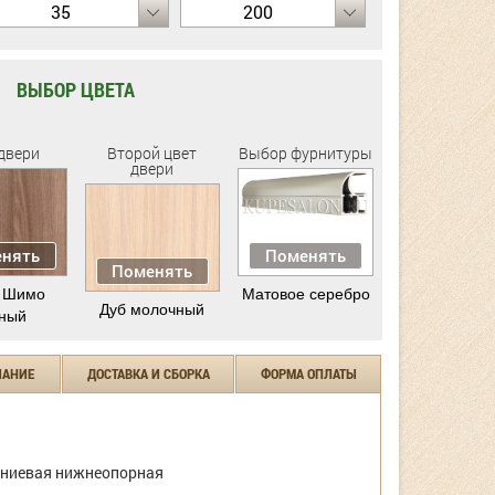
35
200
ВЫБОР ЦВЕТА
двери
Второй цвет
Выбор фурнитуры
двери
нять
Поменять
Поменять
 Шимо
Матовое серебро
Дуб молочный
ный
ЧАНИЕ
ДОСТАВКА И СБОРКА
ФОРМА ОПЛАТЫ
ниевая нижнеопорная