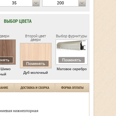
35
200
ВЫБОР ЦВЕТА
двери
Второй цвет
Выбор фурнитуры
двери
нять
Поменять
Поменять
 Шимо
Матовое серебро
Дуб молочный
ный
ЧАНИЕ
ДОСТАВКА И СБОРКА
ФОРМА ОПЛАТЫ
ниевая нижнеопорная