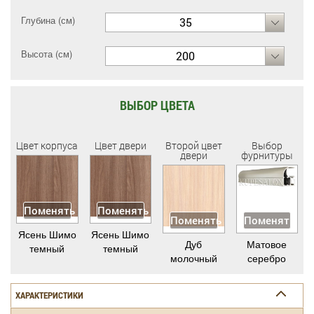
Глубина (см)
35
Высота (см)
200
ВЫБОР ЦВЕТА
Цвет корпуса
Цвет двери
Второй цвет
Выбор
двери
фурнитуры
Поменять
Поменять
Поменять
Поменять
Ясень Шимо
Ясень Шимо
Дуб
Матовое
темный
темный
молочный
серебро
ХАРАКТЕРИСТИКИ