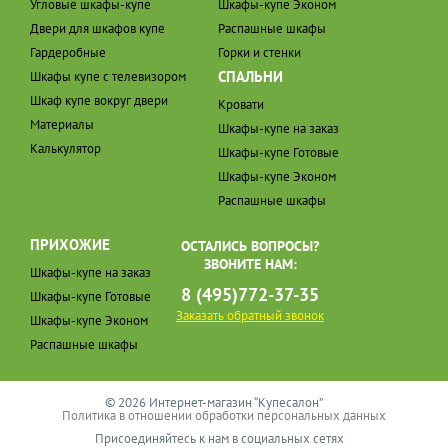
Угловые шкафы-купе
Шкафы-купе Эконом
Двери для шкафов купе
Распашные шкафы
Гардеробные
Горки и стенки
СПАЛЬНИ
Шкафы купе с телевизором
Шкаф купе вокруг двери
Кровати
Материалы
Шкафы-купе на заказ
Калькулятор
Шкафы-купе Готовые
Шкафы-купе Эконом
Распашные шкафы
ПРИХОЖИЕ
ОСТАЛИСЬ ВОПРОСЫ?
ЗВОНИТЕ НАМ:
Шкафы-купе на заказ
8 (495)772-37-35
Шкафы-купе Готовые
Заказать обратный звонок
Шкафы-купе Эконом
Распашные шкафы
© 2026 Интернет-магазин “Купесалон”
Политика в отношении обработки персональных данных
Присоединяйтесь к нам в социальных сетях