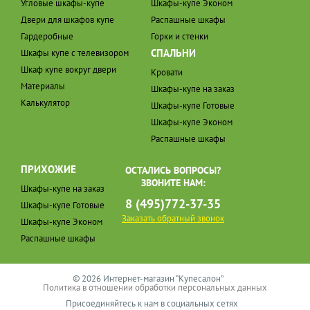
Угловые шкафы-купе
Шкафы-купе Эконом
Двери для шкафов купе
Распашные шкафы
Гардеробные
Горки и стенки
СПАЛЬНИ
Шкафы купе с телевизором
Шкаф купе вокруг двери
Кровати
Материалы
Шкафы-купе на заказ
Калькулятор
Шкафы-купе Готовые
Шкафы-купе Эконом
Распашные шкафы
ПРИХОЖИЕ
ОСТАЛИСЬ ВОПРОСЫ?
ЗВОНИТЕ НАМ:
Шкафы-купе на заказ
8 (495)772-37-35
Шкафы-купе Готовые
Заказать обратный звонок
Шкафы-купе Эконом
Распашные шкафы
© 2026 Интернет-магазин “Купесалон”
Политика в отношении обработки персональных данных
Присоединяйтесь к нам в социальных сетях