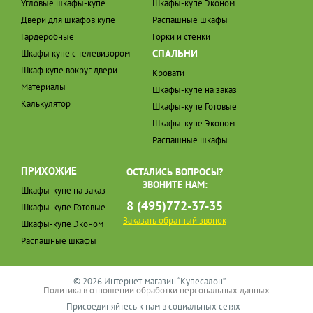
Угловые шкафы-купе
Шкафы-купе Эконом
Двери для шкафов купе
Распашные шкафы
Гардеробные
Горки и стенки
СПАЛЬНИ
Шкафы купе с телевизором
Шкаф купе вокруг двери
Кровати
Материалы
Шкафы-купе на заказ
Калькулятор
Шкафы-купе Готовые
Шкафы-купе Эконом
Распашные шкафы
ПРИХОЖИЕ
ОСТАЛИСЬ ВОПРОСЫ?
ЗВОНИТЕ НАМ:
Шкафы-купе на заказ
8 (495)772-37-35
Шкафы-купе Готовые
Заказать обратный звонок
Шкафы-купе Эконом
Распашные шкафы
© 2026 Интернет-магазин “Купесалон”
Политика в отношении обработки персональных данных
Присоединяйтесь к нам в социальных сетях