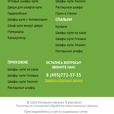
Угловые шкафы-купе
Шкафы-купе Эконом
Двери для шкафов купе
Распашные шкафы
Гардеробные
Горки и стенки
СПАЛЬНИ
Шкафы купе с телевизором
Шкаф купе вокруг двери
Кровати
Материалы
Шкафы-купе на заказ
Калькулятор
Шкафы-купе Готовые
Шкафы-купе Эконом
Распашные шкафы
ПРИХОЖИЕ
ОСТАЛИСЬ ВОПРОСЫ?
ЗВОНИТЕ НАМ:
Шкафы-купе на заказ
8 (495)772-37-35
Шкафы-купе Готовые
Заказать обратный звонок
Шкафы-купе Эконом
Распашные шкафы
© 2026 Интернет-магазин “Купесалон”
Политика в отношении обработки персональных данных
Присоединяйтесь к нам в социальных сетях