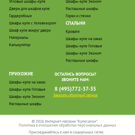
Угловые шкафы-купе
Шкафы-купе Эконом
Двери для шкафов купе
Распашные шкафы
Гардеробные
Горки и стенки
СПАЛЬНИ
Шкафы купе с телевизором
Шкаф купе вокруг двери
Кровати
Материалы
Шкафы-купе на заказ
Калькулятор
Шкафы-купе Готовые
Шкафы-купе Эконом
Распашные шкафы
ПРИХОЖИЕ
ОСТАЛИСЬ ВОПРОСЫ?
ЗВОНИТЕ НАМ:
Шкафы-купе на заказ
8 (495)772-37-35
Шкафы-купе Готовые
Заказать обратный звонок
Шкафы-купе Эконом
Распашные шкафы
© 2026 Интернет-магазин “Купесалон”
Политика в отношении обработки персональных данных
Присоединяйтесь к нам в социальных сетях