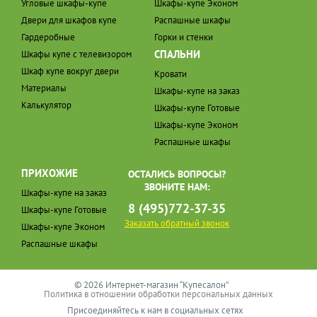
Угловые шкафы-купе
Шкафы-купе Эконом
Двери для шкафов купе
Распашные шкафы
Гардеробные
Горки и стенки
СПАЛЬНИ
Шкафы купе с телевизором
Шкаф купе вокруг двери
Кровати
Материалы
Шкафы-купе на заказ
Калькулятор
Шкафы-купе Готовые
Шкафы-купе Эконом
Распашные шкафы
ПРИХОЖИЕ
ОСТАЛИСЬ ВОПРОСЫ?
ЗВОНИТЕ НАМ:
Шкафы-купе на заказ
8 (495)772-37-35
Шкафы-купе Готовые
Заказать обратный звонок
Шкафы-купе Эконом
Распашные шкафы
© 2026 Интернет-магазин “Купесалон”
Политика в отношении обработки персональных данных
Присоединяйтесь к нам в социальных сетях