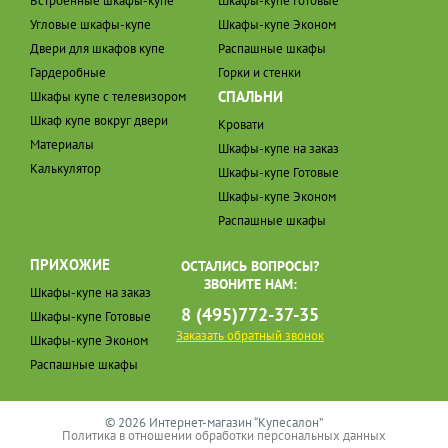
Встроенные шкафы-купе
Шкафы-купе Готовые
Угловые шкафы-купе
Шкафы-купе Эконом
Двери для шкафов купе
Распашные шкафы
Гардеробные
Горки и стенки
СПАЛЬНИ
Шкафы купе с телевизором
Шкаф купе вокруг двери
Кровати
Материалы
Шкафы-купе на заказ
Калькулятор
Шкафы-купе Готовые
Шкафы-купе Эконом
Распашные шкафы
ПРИХОЖИЕ
ОСТАЛИСЬ ВОПРОСЫ?
ЗВОНИТЕ НАМ:
Шкафы-купе на заказ
8 (495)772-37-35
Шкафы-купе Готовые
Заказать обратный звонок
Шкафы-купе Эконом
Распашные шкафы
© 2026 Интернет-магазин “Купесалон”
Политика в отношении обработки персональных данных