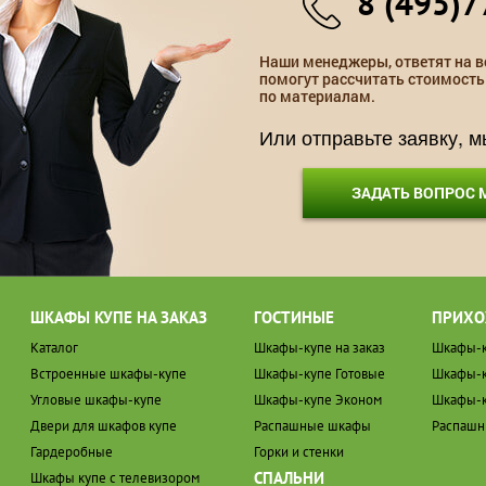
8 (495)7
Наши менеджеры, ответят на в
помогут рассчитать стоимость
по материалам.
Или отправьте заявку, 
ЗАДАТЬ ВОПРОС
ШКАФЫ КУПЕ НА ЗАКАЗ
ГОСТИНЫЕ
ПРИХО
Каталог
Шкафы-купе на заказ
Шкафы-к
Встроенные шкафы-купе
Шкафы-купе Готовые
Шкафы-к
Угловые шкафы-купе
Шкафы-купе Эконом
Шкафы-к
Двери для шкафов купе
Распашные шкафы
Распаш
Гардеробные
Горки и стенки
СПАЛЬНИ
Шкафы купе с телевизором