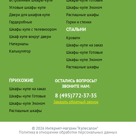
Встроенные шкафы-купе
Шкафы-купе Готовые
Угловые шкафы-купе
Шкафы-купе Эконом
Двери для шкафов купе
Распашные шкафы
Гардеробные
Горки и стенки
СПАЛЬНИ
Шкафы купе с телевизором
Шкаф купе вокруг двери
Кровати
Материалы
Шкафы-купе на заказ
Калькулятор
Шкафы-купе Готовые
Шкафы-купе Эконом
Распашные шкафы
ПРИХОЖИЕ
ОСТАЛИСЬ ВОПРОСЫ?
ЗВОНИТЕ НАМ:
Шкафы-купе на заказ
8 (495)772-37-35
Шкафы-купе Готовые
Заказать обратный звонок
Шкафы-купе Эконом
Распашные шкафы
© 2026 Интернет-магазин “Купесалон”
Политика в отношении обработки персональных данных