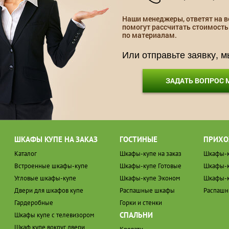
Наши менеджеры, ответят на в
помогут рассчитать стоимость
по материалам.
Или отправьте заявку, 
ЗАДАТЬ ВОПРОС
ШКАФЫ КУПЕ НА ЗАКАЗ
ГОСТИНЫЕ
ПРИХО
Каталог
Шкафы-купе на заказ
Шкафы-к
Встроенные шкафы-купе
Шкафы-купе Готовые
Шкафы-к
Угловые шкафы-купе
Шкафы-купе Эконом
Шкафы-к
Двери для шкафов купе
Распашные шкафы
Распаш
Гардеробные
Горки и стенки
СПАЛЬНИ
Шкафы купе с телевизором
Шкаф купе вокруг двери