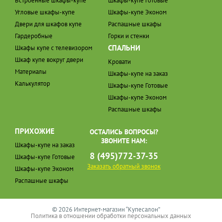
Встроенные шкафы-купе
Шкафы-купе Готовые
Угловые шкафы-купе
Шкафы-купе Эконом
Двери для шкафов купе
Распашные шкафы
Гардеробные
Горки и стенки
СПАЛЬНИ
Шкафы купе с телевизором
Шкаф купе вокруг двери
Кровати
Материалы
Шкафы-купе на заказ
Калькулятор
Шкафы-купе Готовые
Шкафы-купе Эконом
Распашные шкафы
ПРИХОЖИЕ
ОСТАЛИСЬ ВОПРОСЫ?
ЗВОНИТЕ НАМ:
Шкафы-купе на заказ
8 (495)772-37-35
Шкафы-купе Готовые
Заказать обратный звонок
Шкафы-купе Эконом
Распашные шкафы
© 2026 Интернет-магазин “Купесалон”
Политика в отношении обработки персональных данных