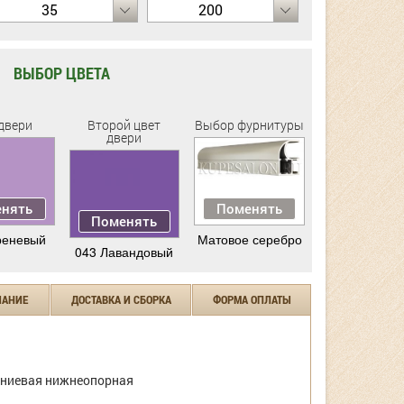
35
200
ВЫБОР ЦВЕТА
двери
Второй цвет
Выбор фурнитуры
двери
нять
Поменять
Поменять
реневый
Матовое серебро
043 Лавандовый
ЧАНИЕ
ДОСТАВКА И СБОРКА
ФОРМА ОПЛАТЫ
ниевая нижнеопорная