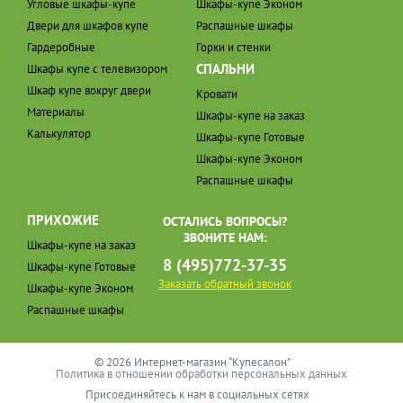
Угловые шкафы-купе
Шкафы-купе Эконом
Двери для шкафов купе
Распашные шкафы
Гардеробные
Горки и стенки
СПАЛЬНИ
Шкафы купе с телевизором
Шкаф купе вокруг двери
Кровати
Материалы
Шкафы-купе на заказ
Калькулятор
Шкафы-купе Готовые
Шкафы-купе Эконом
Распашные шкафы
ПРИХОЖИЕ
ОСТАЛИСЬ ВОПРОСЫ?
ЗВОНИТЕ НАМ:
Шкафы-купе на заказ
8 (495)772-37-35
Шкафы-купе Готовые
Заказать обратный звонок
Шкафы-купе Эконом
Распашные шкафы
© 2026 Интернет-магазин “Купесалон”
Политика в отношении обработки персональных данных
Присоединяйтесь к нам в социальных сетях