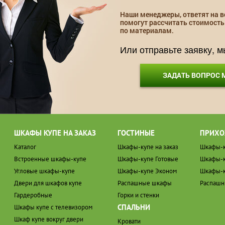
Наши менеджеры, ответят на в
помогут рассчитать стоимость
по материалам.
Или отправьте заявку, 
ЗАДАТЬ ВОПРОС
ШКАФЫ КУПЕ НА ЗАКАЗ
ГОСТИНЫЕ
ПРИХО
Каталог
Шкафы-купе на заказ
Шкафы-к
Встроенные шкафы-купе
Шкафы-купе Готовые
Шкафы-к
Угловые шкафы-купе
Шкафы-купе Эконом
Шкафы-к
Двери для шкафов купе
Распашные шкафы
Распаш
Гардеробные
Горки и стенки
СПАЛЬНИ
Шкафы купе с телевизором
Шкаф купе вокруг двери
Кровати