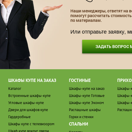
Наши менеджеры, ответят на в
помогут рассчитать стоимость
по материалам.
Или отправьте заявку, 
ЗАДАТЬ ВОПРОС
ШКАФЫ КУПЕ НА ЗАКАЗ
ГОСТИНЫЕ
ПРИХО
Каталог
Шкафы-купе на заказ
Шкафы-к
Встроенные шкафы-купе
Шкафы-купе Готовые
Шкафы-к
Угловые шкафы-купе
Шкафы-купе Эконом
Шкафы-к
Двери для шкафов купе
Распашные шкафы
Распаш
Гардеробные
Горки и стенки
СПАЛЬНИ
Шкафы купе с телевизором
Шкаф купе вокруг двери