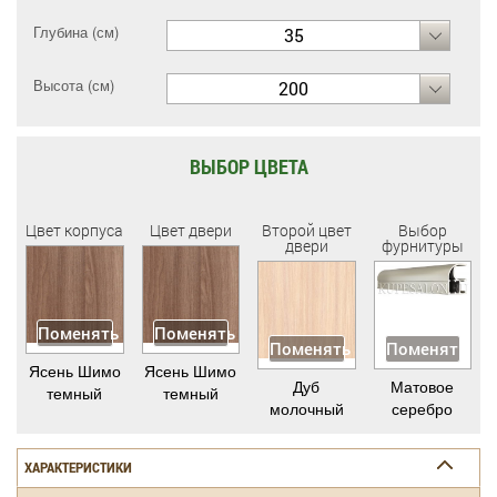
Глубина (см)
35
Высота (см)
200
ВЫБОР ЦВЕТА
Цвет корпуса
Цвет двери
Второй цвет
Выбор
двери
фурнитуры
Поменять
Поменять
Поменять
Поменять
Ясень Шимо
Ясень Шимо
Дуб
Матовое
темный
темный
молочный
серебро
ХАРАКТЕРИСТИКИ