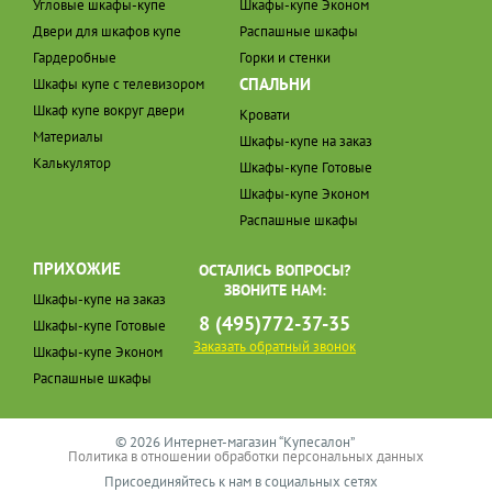
Угловые шкафы-купе
Шкафы-купе Эконом
Двери для шкафов купе
Распашные шкафы
Гардеробные
Горки и стенки
СПАЛЬНИ
Шкафы купе с телевизором
Шкаф купе вокруг двери
Кровати
Материалы
Шкафы-купе на заказ
Калькулятор
Шкафы-купе Готовые
Шкафы-купе Эконом
Распашные шкафы
ПРИХОЖИЕ
ОСТАЛИСЬ ВОПРОСЫ?
ЗВОНИТЕ НАМ:
Шкафы-купе на заказ
8 (495)772-37-35
Шкафы-купе Готовые
Заказать обратный звонок
Шкафы-купе Эконом
Распашные шкафы
© 2026 Интернет-магазин “Купесалон”
Политика в отношении обработки персональных данных
Присоединяйтесь к нам в социальных сетях