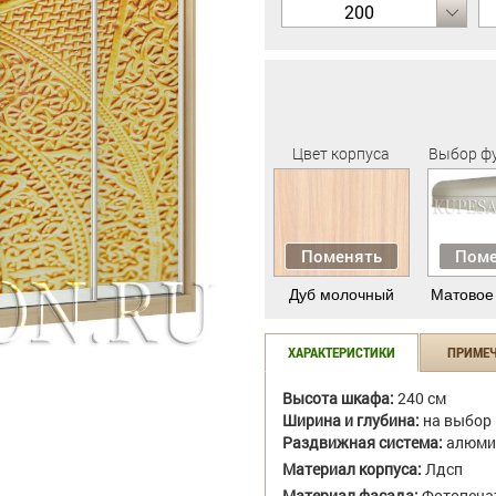
200
Цвет корпуса
Выбор ф
Поменять
Поме
Дуб молочный
Матовое
ХАРАКТЕРИСТИКИ
ПРИМЕ
Высота шкафа:
240 см
Ширина и глубина:
на выбор
Раздвижная система:
алюми
Материал корпуса:
Лдсп
Материал фасада:
Фотопеча